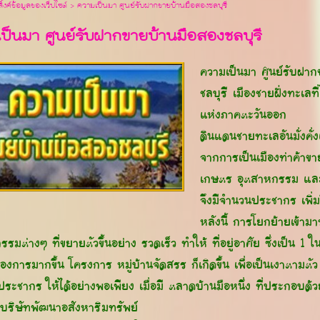
ิ้งค์ข้อมูลของเว็ปไซต์ >
ความเป็นมา ศูนย์รับฝากขายบ้านมือสองชลบุรี
ป็นมา ศูนย์รับฝากขายบ้านมือสองชลบุรี
ความเป็นมา ศูนย์รับฝาก
ชลบุรี เมืองชายฝั่งทะเลท
แห่งภาคตะวันออก
ดินแดนชายทะเลอันมั่งคั่ง
จากการเป็นเมืองท่าค้าขา
เกษตร อุตสาหกรรม และก
จึงมีจำนวนประชากร เพิ่ม
หลังนี้ การโยกย้ายเข้า
รมต่างๆ ที่ขยายตัวขึ้นอย่าง รวดเร็ว ทำให้ ที่อยู่อาศัย ซึ่งเป็น 1 ใน
้องการมากขึ้น โครงการ หมู่บ้านจัดสรร ก็เกิดขึ้น เพื่อเป็นเงาตามต
ระชากร ให้ได้อย่างพอเพียง เมื่อมี ตลาดบ้านมือหนึ่ง ที่ประกอบด้
บริษัทพัฒนาอสังหาริมทรัพย์