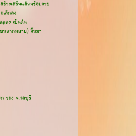
่สร้างเสร็จแล้วพร้อมขาย
ือเล็กลง
ลดลง เป็นต้น
หมายหลากหลาย) ขึ้นมา
รก ของ จ.ชลบุรี