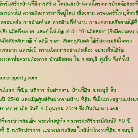
ัทรับสร้างบ้านที่มีการสร้าง ใหม่และบ้านจากโครงการบ้านจัดสรรที
นเวลาผ่านไป ความต้องการหาที่อยู่ใหม่ เนื่องจาก ครอบครัวใหญ่ขึ้นหร
รอบครัว การย้ายทำเล การย้ายที่ทำงาน การตกงานหรือรายได้ที่
เปลี่ยนมือที่จะขาย และทำให้เกิด คำว่า "บ้านมือสอง" (ซึ่งมีความ
านมือสองสภาพดี ทำเลดี ราคา สมเหตุสมผล ได้รับความสนใจจาก
ำนวนมาก และยังมี ความต้องการอย่างต่อเนื่อง อย่างเห็นได้ชัด
วงเวลานั้นความต้องการ บ้านมือสอง ใน จ.ชลบุรี สูงขึ้น จึงทำให้
onproperty.com
ไซต์แรก ที่เปิด บริการ รับฝากขาย บ้านที่ดิน จ.ชลบุรี ขึ้น
ยปี 2548 และเปิดศูนย์รับฝากขายบ้าน ที่ดิน ที่เป็นมาตรฐานแห่งแ
็นทางการ เมื่อ วันที่ 9 มิถุนายน 2549 ซึ่งเป็นวันมหามงคล
ที่พระบาทสมเด็จ พระเจ้าอยู่หัว ทรงครองสิริราชย์สมบัติ 60 ปี
เลขที่ 8 ถ.วชิรปราการ ต.บางปลาสร้อย ใกล้สำนักงานที่ดิน จ.ชลบุรี