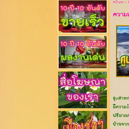
หน้าแรก
> ล
ความเ
อุตสาหกร
มีความต
ปริมาณป
บ้านจาก