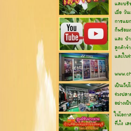
และบริษ
เมื่อ วั
การแยกค
ก็พร้อม
และ บ้
ลูกค้าจ
และในช่
www.ch
เป็นเว็ป
ช่วงปลา
อย่างเป
ในโอกาส
ที่ตั้ง 