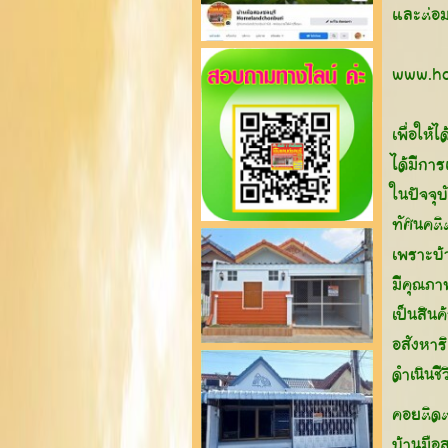
และต่อมา
www.ho
เพื่อให
ได้มีกา
ในปัจจุ
ทัศนคติต
เพราะบ้
มีคุณภา
เป็นสินค
อสังหาริ
ดำเนินช
คอยติดต
บ้านมื