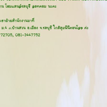
งาน โฮมแลนด์ชลบุรี ดอทคอม นะคะ
 เราย้ายสำนักงานมาที่
ม.4 ต.บ้านสวน อ.เมือง จ.ชลบุรี ใกล้ลุมพีนีคอนโดฯ ค่ะ
772705, 081-3447752