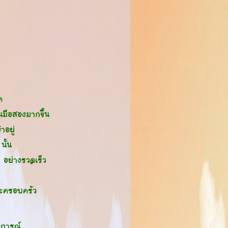
ค
านมือสองมากขึ้น
าอยู่
นั้น
น อย่างรวดเร็ว
ละครอบครัว
บการณ์