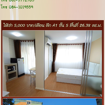
โทร 081-5772705
โทร 084-1019559